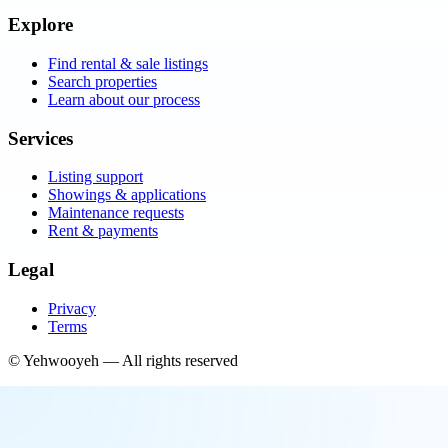
Explore
Find rental & sale listings
Search properties
Learn about our process
Services
Listing support
Showings & applications
Maintenance requests
Rent & payments
Legal
Privacy
Terms
©
Yehwooyeh
— All rights reserved