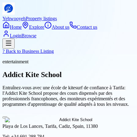
Yehwooyeh
Property listings
Home
Explore
About us
Contact us
Login
Browse
? Back to
Business Listing
entertainment
Addict Kite School
Entraînez-vous avec une école de kitesurf de confiance à Tarifa:
l'Addict Kite School propose des cours dispensés par des
professionnels francophones, des moniteurs expérimentés et des
programmes d'apprentissage de qualité adaptés à tous les niveaux.
Playa de Los Lances, Tarifa, Cadiz, Spain, 11380
Tel:
+34 691 288 784