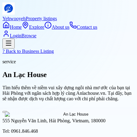
Yehwooyeh
Property listings
Home
Explore
About us
Contact us
Login
Browse
? Back to
Business Listing
service
An Lạc House
Tìm hiểu thêm về niềm vui xây dựng ngôi nhà mơ ước của bạn tại
Hải Phòng với ngân sách hợp lý cùng Anlachouse.vn. Tại đây, bạn
sẽ nhận được dịch vụ chất lượng cao với chi phí phải chăng.
555 Nguyễn Văn Linh, Hải Phòng, Vietnam, 180000
Tel:
0961.846.468