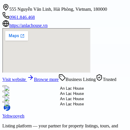
555 Nguyễn Văn Linh, Hải Phòng, Vietnam, 180000
0961.846.468
https://anlachouse.vn
Visit website
Browse more
Business Listing
Trusted
Yehwooyeh
Listing platform
— your partner for property listings, tours, and