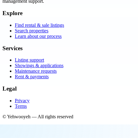
management support.
Explore
Find rental & sale listings
Search properties
Learn about our process
Services
Listing support
Showings & applications
Maintenance requests
Rent & payments
Legal
Privacy
Terms
©
Yehwooyeh
— All rights reserved