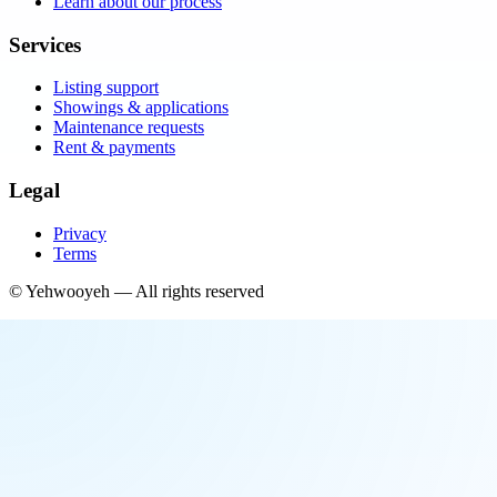
Learn about our process
Services
Listing support
Showings & applications
Maintenance requests
Rent & payments
Legal
Privacy
Terms
©
Yehwooyeh
— All rights reserved