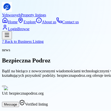
Yehwooyeh
Property listings
Home
Explore
About us
Contact us
Login
Browse
? Back to
Business Listing
news
Bezpieczna Podroz
Bądź na bieżąco z nowoczesnymi wiadomościami technologicznymi w 
kształtujących przyszłość podróży. bezpiecznapodroz.org oferuje tre
Url:
bezpiecznapodroz.org
Verified listing
Message