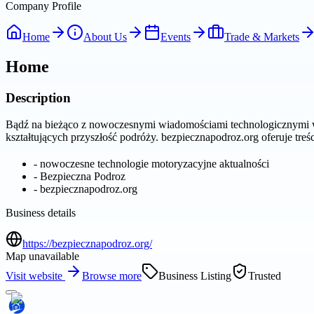
Company Profile
Home
About Us
Events
Trade & Markets
Home
Description
Bądź na bieżąco z nowoczesnymi wiadomościami technologicznymi w 
kształtujących przyszłość podróży. bezpiecznapodroz.org oferuje tre
-
nowoczesne technologie motoryzacyjne aktualności
-
Bezpieczna Podroz
-
bezpiecznapodroz.org
Business details
https://bezpiecznapodroz.org/
Map unavailable
Visit website
Browse more
Business Listing
Trusted