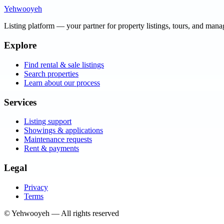
Yehwooyeh
Listing platform
— your partner for property listings, tours, and man
Explore
Find rental & sale listings
Search properties
Learn about our process
Services
Listing support
Showings & applications
Maintenance requests
Rent & payments
Legal
Privacy
Terms
©
Yehwooyeh
— All rights reserved