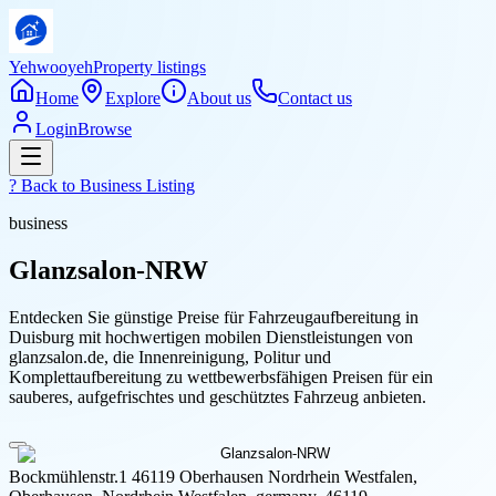
Yehwooyeh
Property listings
Home
Explore
About us
Contact us
Login
Browse
? Back to
Business Listing
business
Glanzsalon-NRW
Entdecken Sie günstige Preise für Fahrzeugaufbereitung in
Duisburg mit hochwertigen mobilen Dienstleistungen von
glanzsalon.de, die Innenreinigung, Politur und
Komplettaufbereitung zu wettbewerbsfähigen Preisen für ein
sauberes, aufgefrischtes und geschütztes Fahrzeug anbieten.
Bockmühlenstr.1 46119 Oberhausen Nordrhein Westfalen,