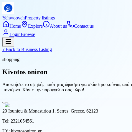
Yehwooyeh
Property listings
Home
Explore
About us
Contact us
Login
Browse
? Back to
Business Listing
shopping
Kivotos oniron
Αποκτήστε το υψηλής ποιότητας ύφασμα για σκίαστρο κούνιας από το
μοντέρνο. Κάντε την παραγγελία σας τώρα!
29 Iouniou & Monastiriou 1, Serres, Greece, 62123
Tel:
2321054561
Url:
kivotosoniron.gr