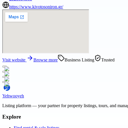
https://www.kivotosoniron.gr/
Visit website
Browse more
Business Listing
Trusted
Yehwooyeh
Listing platform
— your partner for property listings, tours, and man
Explore
Find rental & sale listings