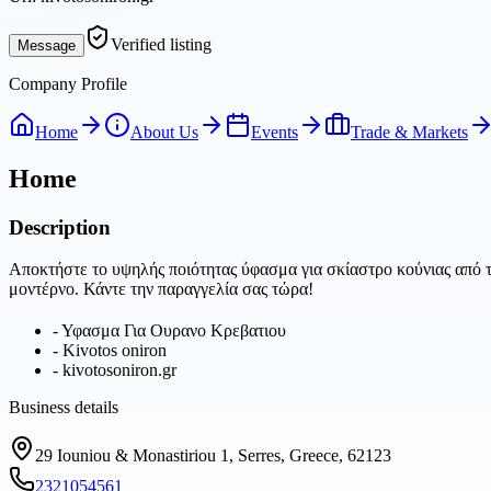
Verified listing
Message
Company Profile
Home
About Us
Events
Trade & Markets
Home
Description
Αποκτήστε το υψηλής ποιότητας ύφασμα για σκίαστρο κούνιας από το
μοντέρνο. Κάντε την παραγγελία σας τώρα!
-
Υφασμα Για Ουρανο Κρεβατιου
-
Kivotos oniron
-
kivotosoniron.gr
Business details
29 Iouniou & Monastiriou 1, Serres, Greece, 62123
2321054561