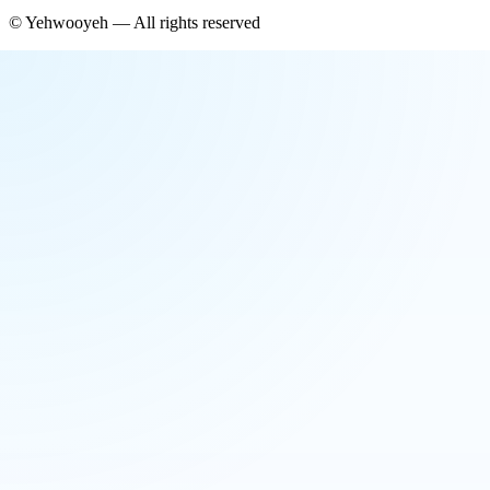
©
Yehwooyeh
— All rights reserved