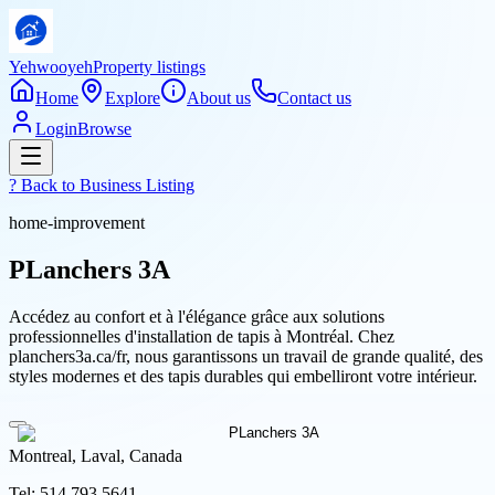
Yehwooyeh
Property listings
Home
Explore
About us
Contact us
Login
Browse
? Back to
Business Listing
home-improvement
PLanchers 3A
Accédez au confort et à l'élégance grâce aux solutions
professionnelles d'installation de tapis à Montréal. Chez
planchers3a.ca/fr, nous garantissons un travail de grande qualité, des
styles modernes et des tapis durables qui embelliront votre intérieur.
Montreal, Laval, Canada
Tel:
514.793.5641