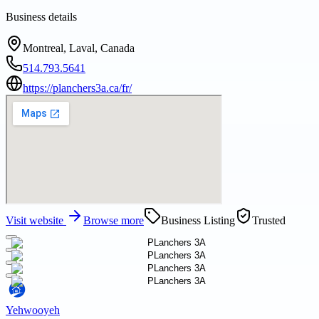
Business details
Montreal, Laval, Canada
514.793.5641
https://planchers3a.ca/fr/
Visit website
Browse more
Business Listing
Trusted
Yehwooyeh