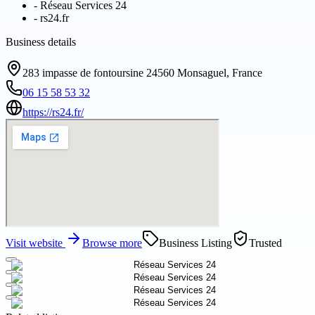
-
Réseau Services 24
-
rs24.fr
Business details
283 impasse de fontoursine 24560 Monsaguel, France
06 15 58 53 32
https://rs24.fr/
Visit website
Browse more
Business Listing
Trusted