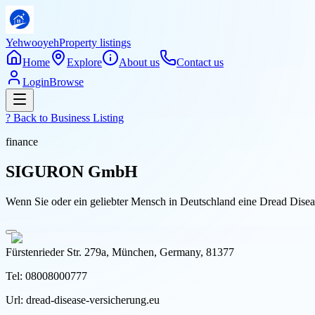
Yehwooyeh
Property listings
Home
Explore
About us
Contact us
Login
Browse
? Back to
Business Listing
finance
SIGURON GmbH
Wenn Sie oder ein geliebter Mensch in Deutschland eine Dread Disease
Fürstenrieder Str. 279a, München, Germany, 81377
Tel:
08008000777
Url:
dread-disease-versicherung.eu