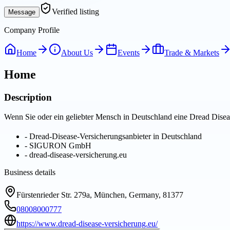
Verified listing
Message
Company Profile
Home
About Us
Events
Trade & Markets
Home
Description
Wenn Sie oder ein geliebter Mensch in Deutschland eine Dread Disease
-
Dread-Disease-Versicherungsanbieter in Deutschland
-
SIGURON GmbH
-
dread-disease-versicherung.eu
Business details
Fürstenrieder Str. 279a, München, Germany, 81377
08008000777
https://www.dread-disease-versicherung.eu/